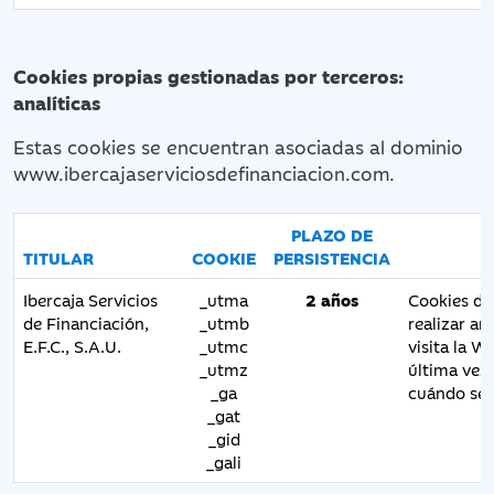
Cookies propias gestionadas por terceros:
analíticas
Estas cookies se encuentran asociadas al dominio
www.ibercajaserviciosdefinanciacion.com.
PLAZO DE
TITULAR
COOKIE
PERSISTENCIA
Ibercaja Servicios
_utma
2 años
Cookies d
de Financiación,
_utmb
realizar an
E.F.C., S.A.U.
_utmc
visita la W
_utmz
última vez 
_ga
cuándo se 
_gat
_gid
_gali